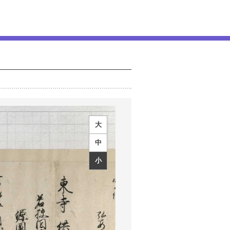
大
中
小