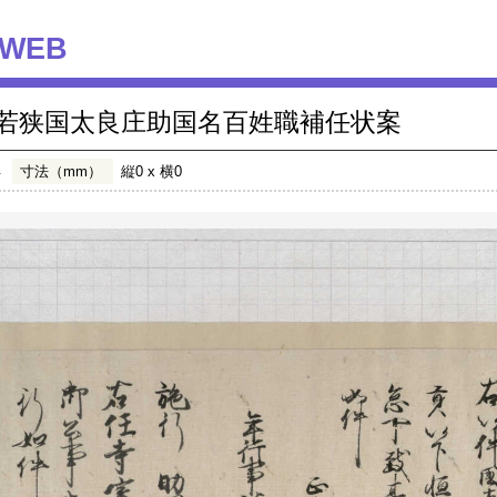
WEB
若狭国太良庄助国名百姓職補任状案
年
寸法（mm）
縦0 x 横0