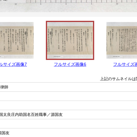
ルサイズ画像7
フルサイズ画像6
フルサイズ
上記のサムネイルは
文律師
国太良庄内助国名百姓職事／源国友
源国友