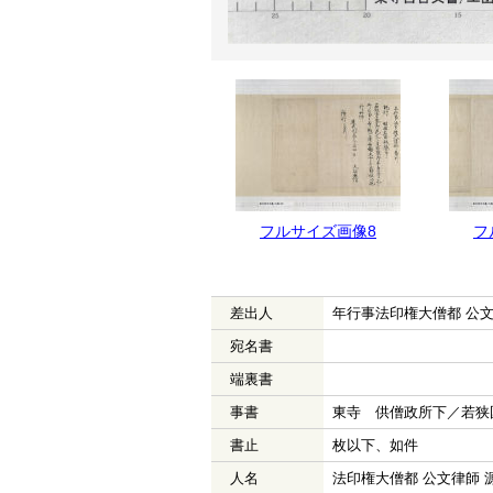
フルサイズ画像8
フ
差出人
年行事法印権大僧都 公
宛名書
端裏書
事書
東寺 供僧政所下／若狭
書止
枚以下、如件
人名
法印権大僧都 公文律師 