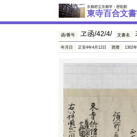
京都府立京都学・歴彩館
東寺百合文書
ヱ函/42/4/
函/番号
文書名
年月日
正安4年4月12日
西暦
1302