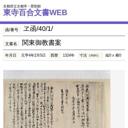
京都府立京都学・歴彩館
東寺百合文書WEB
ヱ函/40/1/
函/番号
関東御教書案
文書名
年月日
元亨4年2月5日
西暦
1324年
寸法（mm）
縦0 x 横0