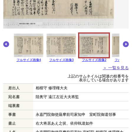
フルサイズ画像4
フルサイズ画像3
フルサイズ画像2
フルサイズ
＞ 一覧を見る
上記のサムネイルは関連の枝番号を
表示している場合があります
差出人
相模守 修理権大夫
宛名書
陸奥守 遠江左近大夫将監
端裏書
事書
永嘉門院御使薩摩前司家知申 室町院御遣領事
書止
右大将居あえ之状、依仰執達如件