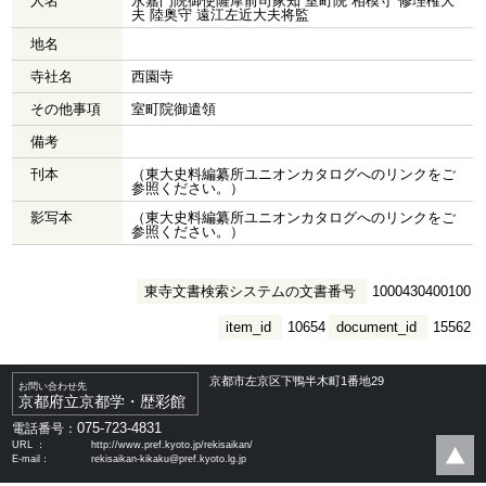
人名
永嘉門院御使薩摩前司家知 室町院 相模守 修理権大
夫 陸奥守 遠江左近大夫将監
地名
寺社名
西園寺
その他事項
室町院御遣領
備考
刊本
（東大史料編纂所ユニオンカタログへのリンクをご
参照ください。）
影写本
（東大史料編纂所ユニオンカタログへのリンクをご
参照ください。）
東寺文書検索システムの文書番号
1000430400100
item_id
10654
document_id
15562
京都市左京区下鴨半木町1番地29
お問い合わせ先
京都府立京都学・歴彩館
075-723-4831
電話番号：
URL ：
http://www.pref.kyoto.jp/rekisaikan/
E-mail：
rekisaikan-kikaku@pref.kyoto.lg.jp