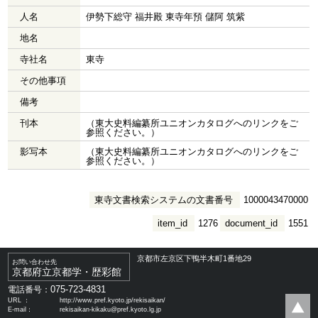
人名
伊勢下総守 福井殿 東寺年預 儲阿 筑紫
地名
寺社名
東寺
その他事項
備考
刊本
（東大史料編纂所ユニオンカタログへのリンクをご
参照ください。）
影写本
（東大史料編纂所ユニオンカタログへのリンクをご
参照ください。）
東寺文書検索システムの文書番号
1000043470000
item_id
1276
document_id
1551
京都市左京区下鴨半木町1番地29
お問い合わせ先
京都府立京都学・歴彩館
075-723-4831
電話番号：
URL ：
http://www.pref.kyoto.jp/rekisaikan/
E-mail：
rekisaikan-kikaku@pref.kyoto.lg.jp