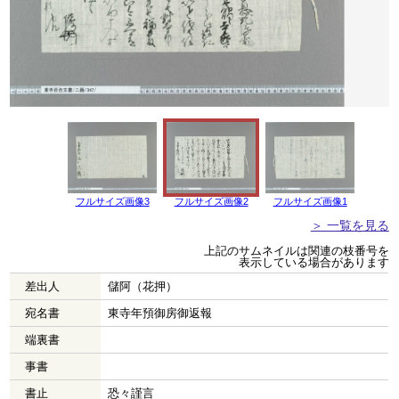
フルサイズ画像3
フルサイズ画像2
フルサイズ画像1
＞ 一覧を見る
上記のサムネイルは関連の枝番号を
表示している場合があります
差出人
儲阿（花押）
宛名書
東寺年預御房御返報
端裏書
事書
書止
恐々謹言