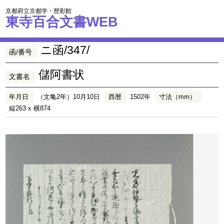
京都府立京都学・歴彩館
東寺百合文書WEB
ニ函/347/
函/番号
儲阿書状
文書名
年月日
（文亀2年）10月10日
西暦
1502年
寸法（mm）
縦263 x 横874