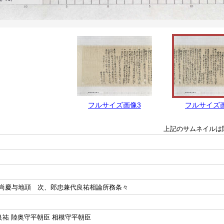
フルサイズ画像3
フルサイズ
上記のサムネイルは
尚慶与地頭 次、郎忠兼代良祐相論所務条々
良祐 陸奥守平朝臣 相模守平朝臣