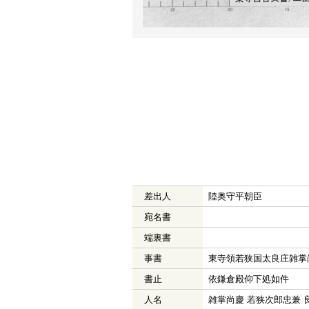
差出人
陸奥守平朝臣
宛名書
端裏書
事書
東寺領若狭国太良庄雑掌
書止
依鎌倉殿仰下処如件
人名
雑掌尚慶 若狭次郎忠兼 