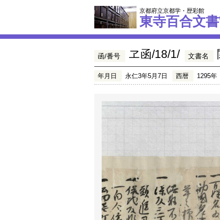
京都府立京都学・歴彩館
東寺百合文書
ヱ函/18/1/
函/番号
文書名
年月日
永仁3年5月7日
西暦
1295年