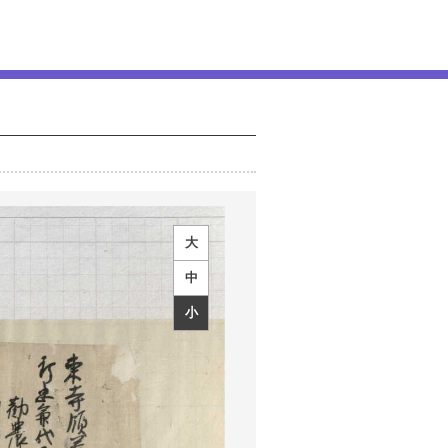
大
中
小