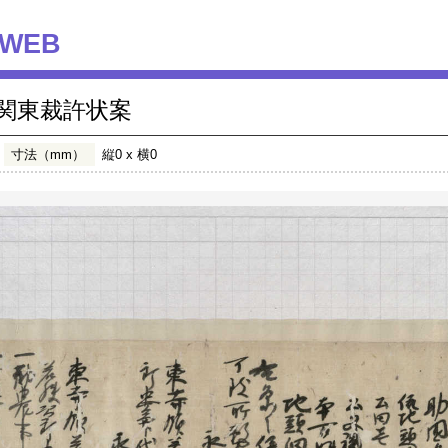
WEB
関東裁許状案
寸法（mm）
縦0 x 横0