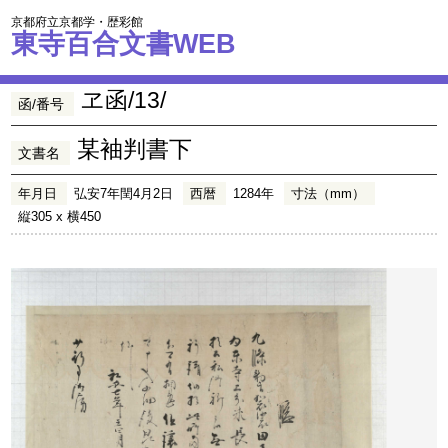
京都府立京都学・歴彩館
東寺百合文書WEB
ヱ函/13/
函/番号
某袖判書下
文書名
年月日
弘安7年閏4月2日
西暦
1284年
寸法（mm）
縦305 x 横450