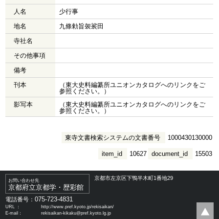
人名
少行事
地名
九條勅旨袈裟田
寺社名
その他事項
備考
刊本
（東大史料編纂所ユニオンカタログへのリンクをご
参照ください。）
影写本
（東大史料編纂所ユニオンカタログへのリンクをご
参照ください。）
東寺文書検索システムの文書番号
1000430130000
item_id
10627
document_id
15503
京都市左京区下鴨半木町1番地29
お問い合わせ先
京都府立京都学・歴彩館
075-723-4831
電話番号：
URL ：
http://www.pref.kyoto.jp/rekisaikan/
E-mail：
rekisaikan-kikaku@pref.kyoto.lg.jp