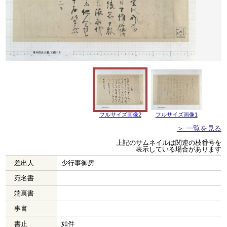
フルサイズ画像2
フルサイズ画像1
＞ 一覧を見る
上記のサムネイルは関連の枝番号を
表示している場合があります
差出人
少行事御房
宛名書
端裏書
事書
書止
如件