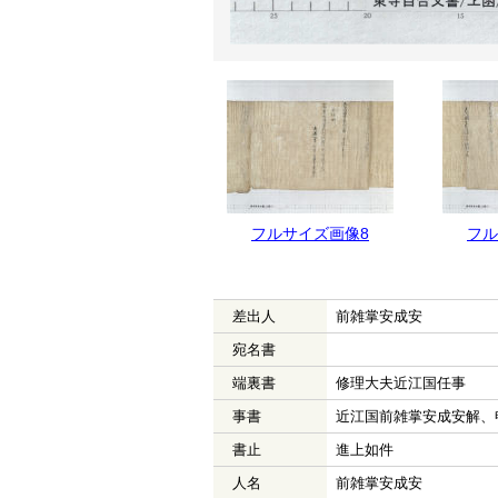
フルサイズ画像9
フルサイズ画像8
フル
差出人
前雑掌安成安
宛名書
端裏書
修理大夫近江国任事
事書
近江国前雑掌安成安解、
書止
進上如件
人名
前雑掌安成安