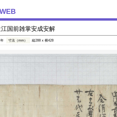
WEB
近江国前雑掌安成安解
1年
寸法（mm）
縦288 x 横428