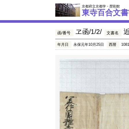
京都府立京都学・歴彩館
東寺百合文書
ヱ函/1/2/
函/番号
文書名
年月日
永保元年10月25日
西暦
108