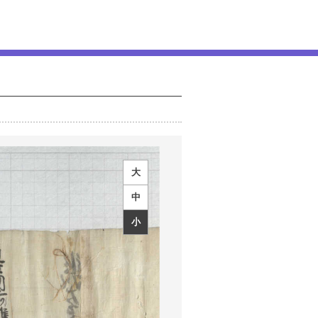
大
中
小