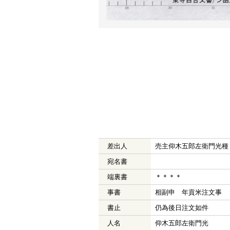
差出人
売主仰木五郎左衛門光種
宛名書
端裏書
＊＊＊＊
事書
相副申 年貢米注文事
書止
仍為後日注文如件
人名
仰木五郎左衛門光