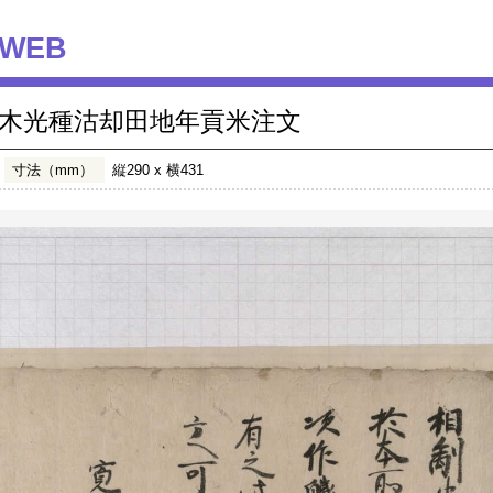
WEB
木光種沽却田地年貢米注文
寸法（mm）
縦290 x 横431