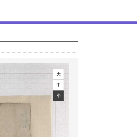
大
中
小