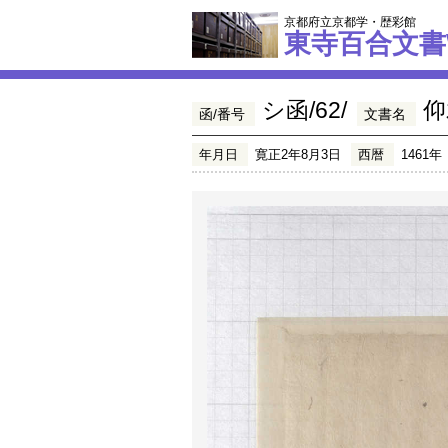
京都府立京都学・歴彩館
東寺百合文書
シ函/62/
仰
函/番号
文書名
年月日
寛正2年8月3日
西暦
1461年