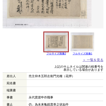
フルサイズ画像2
フルサイズ画像1
＞ 一覧を見る
上記のサムネイルは関連の枝番号を
表示している場合があります
差出人
売主仰木五郎左衛門光種（花押）
宛名書
端裏書
事書
永代賣渡申作職事
書止
仍」為未来亀鏡賣券之状如件