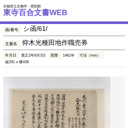
京都府立京都学・歴彩館
東寺百合文書WEB
シ函/61/
函/番号
仰木光種田地作職売券
文書名
年月日
寛正2年8月3日
西暦
1461年
寸法（mm）
縦291 x 横436