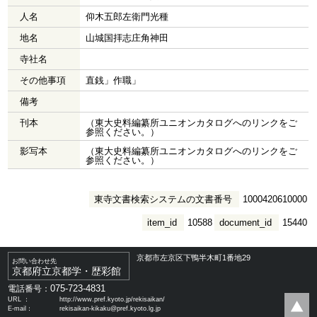
人名
仰木五郎左衛門光種
地名
山城国拝志庄角神田
寺社名
その他事項
直銭」作職」
備考
刊本
（東大史料編纂所ユニオンカタログへのリンクをご
参照ください。）
影写本
（東大史料編纂所ユニオンカタログへのリンクをご
参照ください。）
東寺文書検索システムの文書番号
1000420610000
item_id
10588
document_id
15440
京都市左京区下鴨半木町1番地29
お問い合わせ先
京都府立京都学・歴彩館
075-723-4831
電話番号：
URL ：
http://www.pref.kyoto.jp/rekisaikan/
E-mail：
rekisaikan-kikaku@pref.kyoto.lg.jp