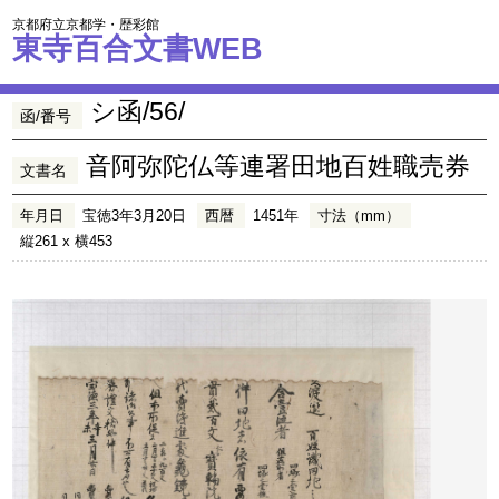
京都府立京都学・歴彩館
東寺百合文書WEB
シ函/56/
函/番号
音阿弥陀仏等連署田地百姓職売券
文書名
年月日
宝徳3年3月20日
西暦
1451年
寸法（mm）
縦261 x 横453