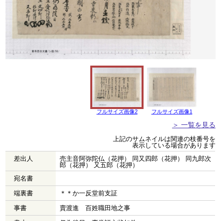
フルサイズ画像2
フルサイズ画像1
＞ 一覧を見る
上記のサムネイルは関連の枝番号を
表示している場合があります
差出人
売主音阿弥陀仏（花押） 同又四郎（花押） 同九郎次
郎（花押） 又五郎（花押）
宛名書
端裏書
＊＊か一反堂前支証
事書
賣渡進 百姓職田地之事