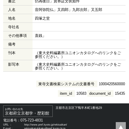
書止
仍為後日」賣券証文状如件
人名
音阿弥陀仏」又四郎」九郎次郎」又五郎
地名
四塚之堂
寺社名
その他事項
直銭」
備考
刊本
（東大史料編纂所ユニオンカタログへのリンクをご
参照ください。）
影写本
（東大史料編纂所ユニオンカタログへのリンクをご
参照ください。）
東寺文書検索システムの文書番号
1000420560000
item_id
10583
document_id
15435
京都市左京区下鴨半木町1番地29
お問い合わせ先
京都府立京都学・歴彩館
075-723-4831
電話番号：
URL ：
http://www.pref.kyoto.jp/rekisaikan/
E-mail：
rekisaikan-kikaku@pref.kyoto.lg.jp