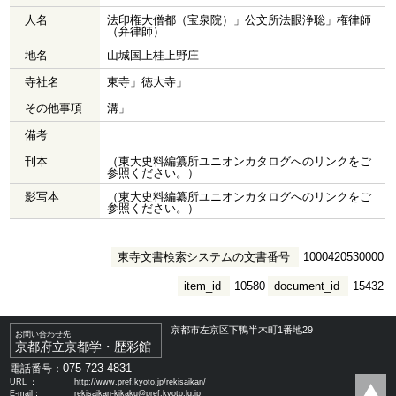
人名
法印権大僧都（宝泉院）」公文所法眼浄聡」権律師
（弁律師）
地名
山城国上桂上野庄
寺社名
東寺」徳大寺」
その他事項
溝」
備考
刊本
（東大史料編纂所ユニオンカタログへのリンクをご
参照ください。）
影写本
（東大史料編纂所ユニオンカタログへのリンクをご
参照ください。）
東寺文書検索システムの文書番号
1000420530000
item_id
10580
document_id
15432
京都市左京区下鴨半木町1番地29
お問い合わせ先
京都府立京都学・歴彩館
075-723-4831
電話番号：
URL ：
http://www.pref.kyoto.jp/rekisaikan/
E-mail：
rekisaikan-kikaku@pref.kyoto.lg.jp