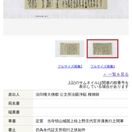
フルサイズ画像2
フルサイズ画像1
＞ 一覧を見る
上記のサムネイルは関連の枝番号を
表示している場合があります
差出人
法印権大僧都 公文所法眼浄聡 権律師
宛名書
端裏書
事書
定置 当寺領山城国上桂上野庄代官并溝奥行之間事
書止
仍為永代証文所宛行之状如件