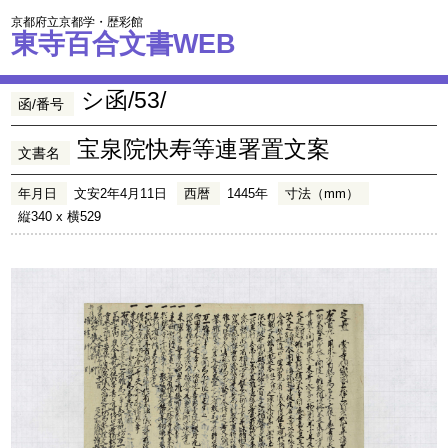
京都府立京都学・歴彩館
東寺百合文書WEB
シ函/53/
函/番号
宝泉院快寿等連署置文案
文書名
年月日
文安2年4月11日
西暦
1445年
寸法（mm）
縦340 x 横529