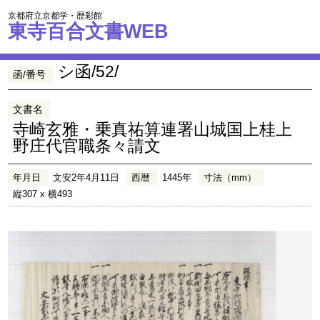
京都府立京都学・歴彩館
東寺百合文書WEB
シ函/52/
函/番号
文書名
寺崎玄雅・乗真祐算連署山城国上桂上
野庄代官職条々請文
年月日
文安2年4月11日
西暦
1445年
寸法（mm）
縦307 x 横493