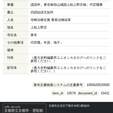
事書
謹請申」東寺御領山城国上桂上野庄御」代官職事
書止
仍謹起請文如件
人名
寺崎法橋玄雅 乗真法橋祐算
地名
上桂上野庄
寺社名
東寺
その他事項
代官職」年貢」地子」
備考
刊本
（東大史料編纂所ユニオンカタログへのリンクをご
参照ください。）
影写本
（東大史料編纂所ユニオンカタログへのリンクをご
参照ください。）
東寺文書検索システムの文書番号
1000420520000
item_id
10579
document_id
15431
京都市左京区下鴨半木町1番地29
お問い合わせ先
京都府立京都学・歴彩館