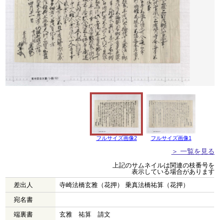
フルサイズ画像2
フルサイズ画像1
＞ 一覧を見る
上記のサムネイルは関連の枝番号を
表示している場合があります
差出人
寺崎法橋玄雅（花押） 乗真法橋祐算（花押）
宛名書
端裏書
玄雅 祐算 請文