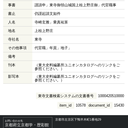
事書
謹請申」東寺御領山城国上桂上野庄御」代官職事
書止
仍謹起請文如件
人名
寺崎玄雅」乗真祐算
地名
上桂上野庄
寺社名
東寺
その他事項
代官職」年貢」地子」
備考
刊本
（東大史料編纂所ユニオンカタログへのリンクをご
参照ください。）
影写本
（東大史料編纂所ユニオンカタログへのリンクをご
参照ください。）
東寺文書検索システムの文書番号
1000420510000
item_id
10578
document_id
15430
京都市左京区下鴨半木町1番地29
お問い合わせ先
京都府立京都学・歴彩館