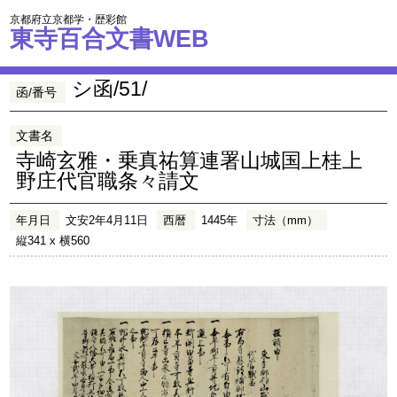
京都府立京都学・歴彩館
東寺百合文書WEB
シ函/51/
函/番号
文書名
寺崎玄雅・乗真祐算連署山城国上桂上
野庄代官職条々請文
年月日
文安2年4月11日
西暦
1445年
寸法（mm）
縦341 x 横560