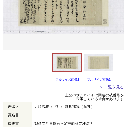
フルサイズ画像2
フルサイズ画像1
＞ 一覧を見る
上記のサムネイルは関連の枝番号を
表示している場合があります
差出人
寺崎玄雅（花押） 乗真祐算（花押）
宛名書
端裏書
御請文＊言依有不足重而証文沙汰＊