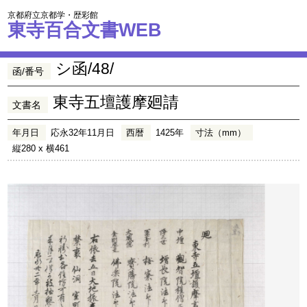
京都府立京都学・歴彩館
東寺百合文書WEB
シ函/48/
函/番号
東寺五壇護摩廻請
文書名
年月日
応永32年11月日
西暦
1425年
寸法（mm）
縦280 x 横461