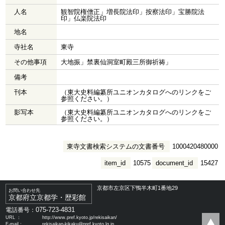
人名
観智院権僧正」増長院法印」按察法印」宝勝院法
印」仏楽院法印
地名
寺社名
東寺
その他事項
大地振」禁裏仙洞室町殿三所御祈祷」
備考
刊本
（東大史料編纂所ユニオンカタログへのリンクをご
参照ください。）
影写本
（東大史料編纂所ユニオンカタログへのリンクをご
参照ください。）
東寺文書検索システムの文書番号
1000420480000
item_id
10575
document_id
15427
京都市左京区下鴨半木町1番地29
お問い合わせ先
京都府立京都学・歴彩館
075-723-4831
電話番号：
URL ：
http://www.pref.kyoto.jp/rekisaikan/
E-mail：
rekisaikan-kikaku@pref.kyoto.lg.jp