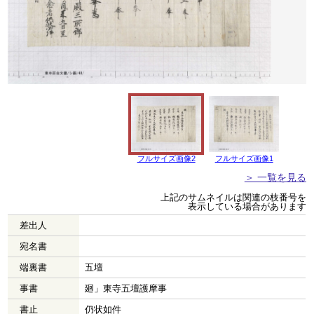
フルサイズ画像2
フルサイズ画像1
＞ 一覧を見る
上記のサムネイルは関連の枝番号を
表示している場合があります
差出人
宛名書
端裏書
五壇
事書
廻」東寺五壇護摩事
書止
仍状如件