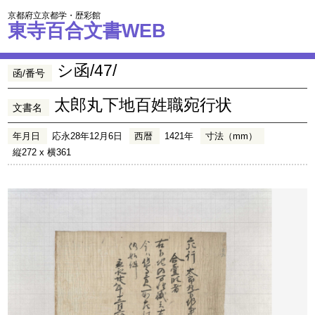
京都府立京都学・歴彩館
東寺百合文書WEB
シ函/47/
函/番号
太郎丸下地百姓職宛行状
文書名
年月日
応永28年12月6日
西暦
1421年
寸法（mm）
縦272 x 横361