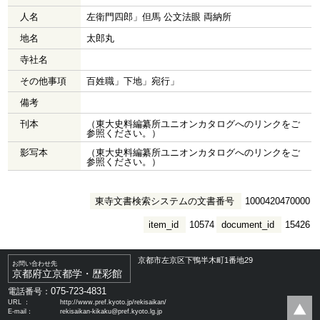
人名
左衛門四郎」但馬 公文法眼 両納所
地名
太郎丸
寺社名
その他事項
百姓職」下地」宛行」
備考
刊本
（東大史料編纂所ユニオンカタログへのリンクをご
参照ください。）
影写本
（東大史料編纂所ユニオンカタログへのリンクをご
参照ください。）
東寺文書検索システムの文書番号
1000420470000
item_id
10574
document_id
15426
京都市左京区下鴨半木町1番地29
お問い合わせ先
京都府立京都学・歴彩館
075-723-4831
電話番号：
URL ：
http://www.pref.kyoto.jp/rekisaikan/
E-mail：
rekisaikan-kikaku@pref.kyoto.lg.jp