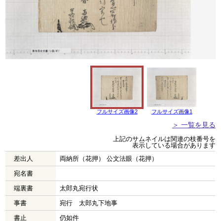
フルサイズ画像2
フルサイズ画像1
＞ 一覧を見る
上記のサムネイルは関連の枝番号を
表示している場合があります
差出人
両納所（花押） 公文法眼（花押）
宛名書
端裏書
太郎丸宛行状
事書
宛行 太郎丸下地事
書止
仍如件