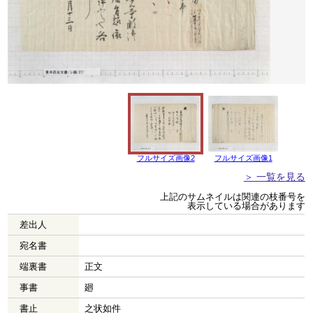
フルサイズ画像2
フルサイズ画像1
＞ 一覧を見る
上記のサムネイルは関連の枝番号を
表示している場合があります
差出人
宛名書
端裏書
正文
事書
廻
書止
之状如件