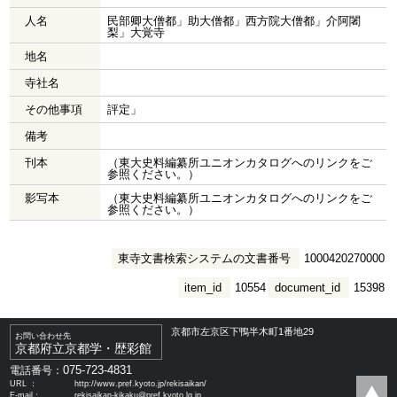
人名
民部卿大僧都」助大僧都」西方院大僧都」介阿闍
梨」大覚寺
地名
寺社名
その他事項
評定」
備考
刊本
（東大史料編纂所ユニオンカタログへのリンクをご
参照ください。）
影写本
（東大史料編纂所ユニオンカタログへのリンクをご
参照ください。）
東寺文書検索システムの文書番号
1000420270000
item_id
10554
document_id
15398
京都市左京区下鴨半木町1番地29
お問い合わせ先
京都府立京都学・歴彩館
075-723-4831
電話番号：
URL ：
http://www.pref.kyoto.jp/rekisaikan/
E-mail：
rekisaikan-kikaku@pref.kyoto.lg.jp