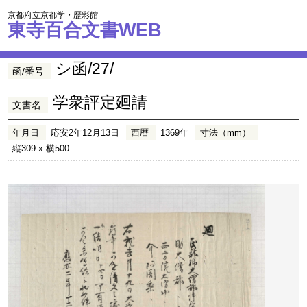
京都府立京都学・歴彩館
東寺百合文書WEB
シ函/27/
函/番号
学衆評定廻請
文書名
年月日
応安2年12月13日
西暦
1369年
寸法（mm）
縦309 x 横500