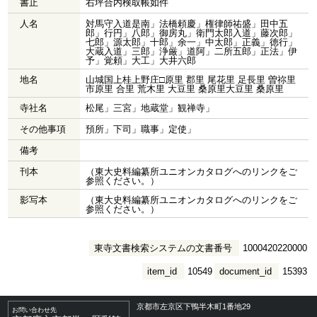
書止
右坪合内検取帳如件
人名
対馬守入道是南」法橋頼慶」権律師祐盛」田中五
郎」行円」八郎」御房丸」衛門太郎入道」藤次郎」
七郎」源太郎」十郎」余一」中太郎」正義」徳行」
大蔵入道」三郎」浄厳」道阿」二所五郎」正法」伊
予」覚頼」大工」大井六郎
地名
山城国上桂上野庄□原里 郡里 尾花里 足長里 曽祢里
市原里 合里 荒木里 大豆里 桑原里大豆里 桑原里
寺社名
松尾」三宮」地蔵堂」観禅寺」
その他事項
預所」下司」職事」定使」
備考
刊本
（東大史料編纂所ユニオンカタログへのリンクをご
参照ください。）
影写本
（東大史料編纂所ユニオンカタログへのリンクをご
参照ください。）
東寺文書検索システムの文書番号
1000420220000
item_id
10549
document_id
15393
京都市左京区下鴨半木町1番地29
お問い合わせ先