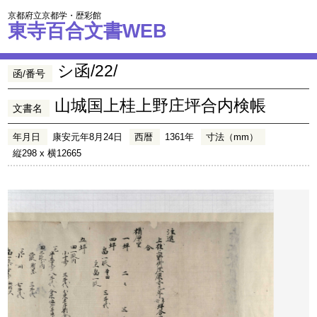
京都府立京都学・歴彩館
東寺百合文書WEB
シ函/22/
函/番号
山城国上桂上野庄坪合内検帳
文書名
年月日
康安元年8月24日
西暦
1361年
寸法（mm）
縦298 x 横12665