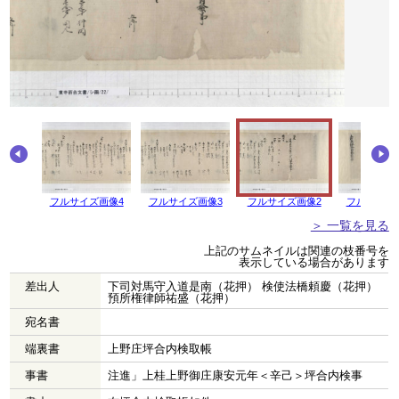
画像5
フルサイズ画像4
フルサイズ画像3
フルサイズ画像2
フルサイズ
＞ 一覧を見る
上記のサムネイルは関連の枝番号を
表示している場合があります
差出人
下司対馬守入道是南（花押） 検使法橋頼慶（花押）
預所権律師祐盛（花押）
宛名書
端裏書
上野庄坪合内検取帳
事書
注進」上桂上野御庄康安元年＜辛己＞坪合内検事