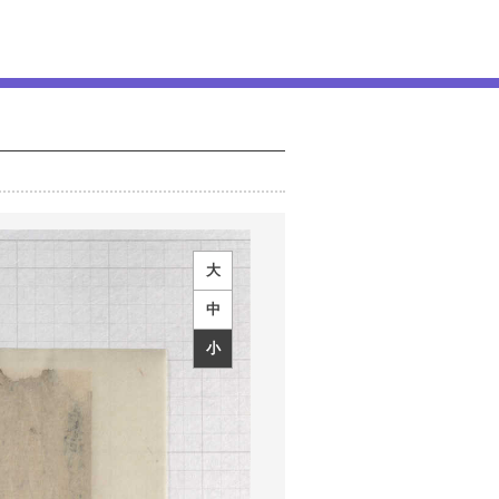
大
中
小