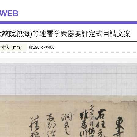
WEB
大慈院親海)等連署学衆器要評定式目請文案
寸法（mm）
縦290 x 横408