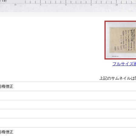
フルサイズ
上記のサムネイルは
前権僧正
前権僧正