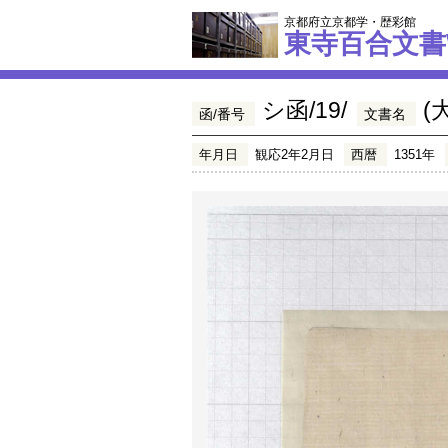
京都府立京都学・歴彩館
東寺百合文書
シ函/19/
(
函/番号
文書名
年月日
観応2年2月日
西暦
1351年