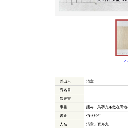
フ
差出人
清章
宛名書
端裏書
事書
譲与 鳥羽九条散在田地
書止
仍状如件
人名
清章」寳寿丸