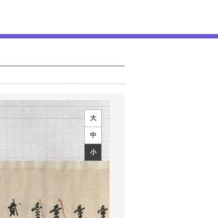
大
中
小