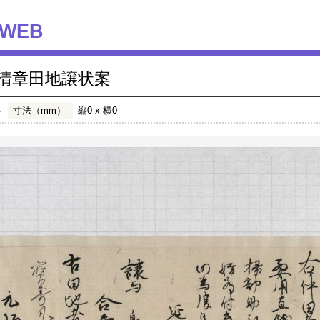
WEB
清章田地譲状案
年
寸法（mm）
縦0 x 横0