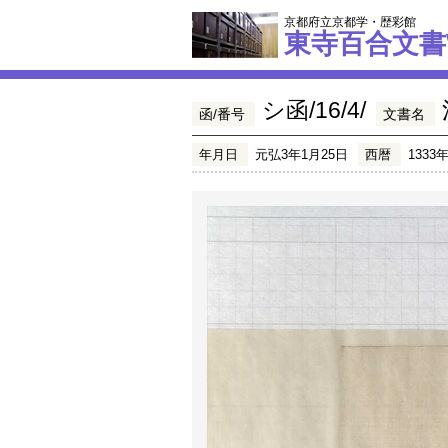
京都府立京都学・歴彩館
東寺百合文書
シ函/16/4/
函/番号
文書名
年月日
元弘3年1月25日
西暦
1333