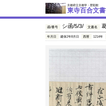
京都府立京都学・歴彩館
東寺百合文書
シ函/5/3/
函/番号
文書名
年月日
建保2年8月日
西暦
1214年