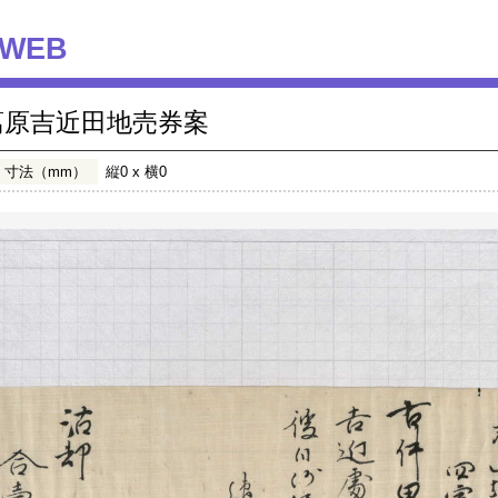
WEB
葛原吉近田地売券案
寸法（mm）
縦0 x 横0