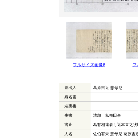
フルサイズ画像6
フ
差出人
葛原吉近 悲母尼
宛名書
端裏書
事書
沽却 私領田事
書止
為有相違者可返本直之状
人名
佐伯有未 悲母尼 葛原吉