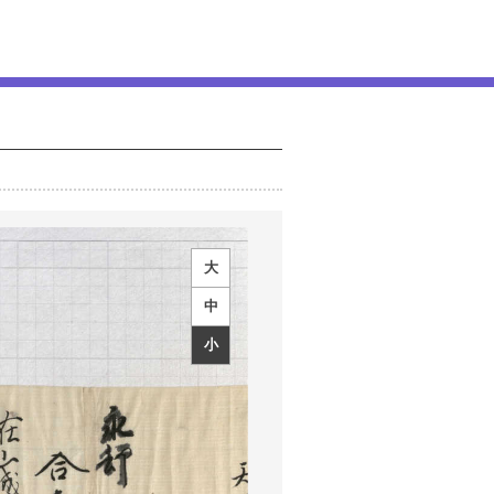
大
中
小