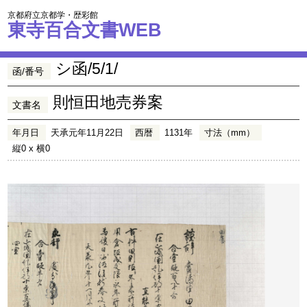
京都府立京都学・歴彩館
東寺百合文書WEB
シ函/5/1/
函/番号
則恒田地売券案
文書名
年月日
天承元年11月22日
西暦
1131年
寸法（mm）
縦0 x 横0