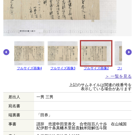
画像5
フルサイズ画像4
フルサイズ画像3
フルサイズ画像2
フルサイズ
＞ 一覧を見る
上記のサムネイルは関連の枝番号を
表示している場合があります
差出人
一男 三男
宛名書
端裏書
「田券」
事書
謹辞 売渡申田里券文 合壱段百八十歩 在山城国
紀伊郡十条真幡木里拾直触米陸解伍斗限