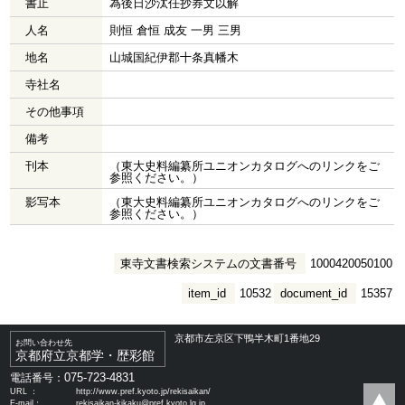
書止
為後日沙汰任抄券文以解
人名
則恒 倉恒 成友 一男 三男
地名
山城国紀伊郡十条真幡木
寺社名
その他事項
備考
刊本
（東大史料編纂所ユニオンカタログへのリンクをご
参照ください。）
影写本
（東大史料編纂所ユニオンカタログへのリンクをご
参照ください。）
東寺文書検索システムの文書番号
1000420050100
item_id
10532
document_id
15357
京都市左京区下鴨半木町1番地29
お問い合わせ先
京都府立京都学・歴彩館
075-723-4831
電話番号：
URL ：
http://www.pref.kyoto.jp/rekisaikan/
E-mail：
rekisaikan-kikaku@pref.kyoto.lg.jp