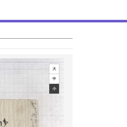
大
中
小