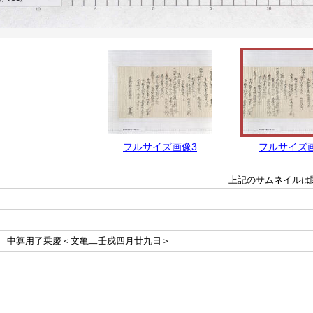
フルサイズ画像3
フルサイズ
上記のサムネイルは
中算用了乗慶＜文亀二壬戌四月廿九日＞