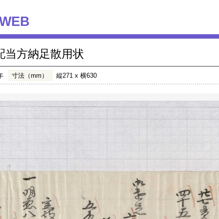
WEB
配当方納足散用状
年
寸法（mm）
縦271 x 横630