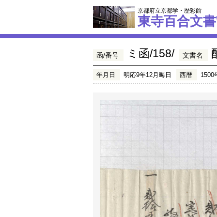
京都府立京都学・歴彩館
東寺百合文書
ミ函/158/
函/番号
文書名
年月日
明応9年12月晦日
西暦
1500