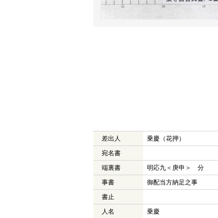
差出人
乗慶（花押）
宛名書
端裏書
明応九＜庚申＞ 分 
事書
御配当方納足之事
書止
人名
乗慶