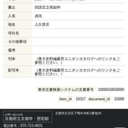
書止
仍請文之状如件
人名
貞信
地名
上久世庄
寺社名
その他事項
備考
刊本
（東大史料編纂所ユニオンカタログへのリンクをご
参照ください。）
影写本
（東大史料編纂所ユニオンカタログへのリンクをご
参照ください。）
東寺文書検索システムの文書番号
1000410650000
item_id
10317
document_id
15008
京都市左京区下鴨半木町1番地29
お問い合わせ先
京都府立京都学・歴彩館
075-723-4831
電話番号：