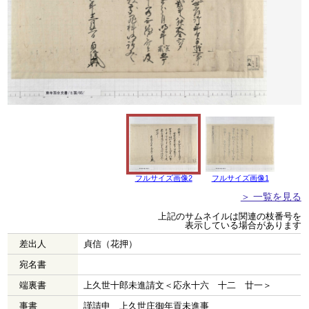
フルサイズ画像2
フルサイズ画像1
＞ 一覧を見る
上記のサムネイルは関連の枝番号を
表示している場合があります
差出人
貞信（花押）
宛名書
端裏書
上久世十郎未進請文＜応永十六 十二 廿一＞
事書
謹請申 上久世庄御年貢未進事