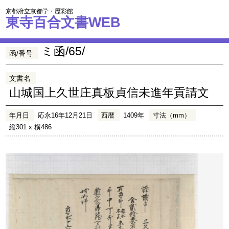
京都府立京都学・歴彩館
東寺百合文書WEB
ミ函/65/
函/番号
文書名
山城国上久世庄真板貞信未進年貢請文
年月日
応永16年12月21日
西暦
1409年
寸法（mm）
縦301 x 横486