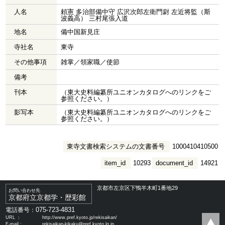
人名
頼憲 多治部備中守 広沢次郎左衛門尉 左近将監（斯
波義高） 三村尾張入道
地名
備中国新見庄
寺社名
東寺
その他事項
雑掌／領家職／使節
備考
刊本
（東大史料編纂所ユニオンカタログへのリンクをご
参照ください。）
影写本
（東大史料編纂所ユニオンカタログへのリンクをご
参照ください。）
東寺文書検索システムの文書番号
1000410410500
item_id
10293
document_id
14921
京都市左京区下鴨半木町1番地29
お問い合わせ先
京都府立京都学・歴彩館
075-723-4831
電話番号：
URL ：
http://www.pref.kyoto.jp/rekisaikan/
E-mail：
rekisaikan-kikaku@pref.kyoto.lg.jp