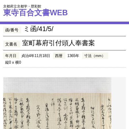
京都府立京都学・歴彩館
東寺百合文書WEB
ミ函/41/5/
函/番号
室町幕府引付頭人奉書案
文書名
年月日
貞治4年11月18日
西暦
1365年
寸法（mm）
縦0 x 横0