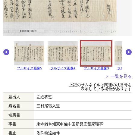
画像6
フルサイズ画像5
フルサイズ画像4
フルサイズ画像3
フルサイズ
＞ 一覧を見る
上記のサムネイルは関連の枝番号を
表示している場合があります
差出人
左近将監
宛名書
三村尾張入道
端裏書
事書
東寺雑掌頼憲申備中国新見庄領家職事
書止
依仰執達如件