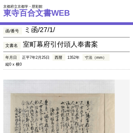
京都府立京都学・歴彩館
東寺百合文書WEB
ミ函/27/1/
函/番号
室町幕府引付頭人奉書案
文書名
年月日
正平7年2月25日
西暦
1352年
寸法（mm）
縦0 x 横0