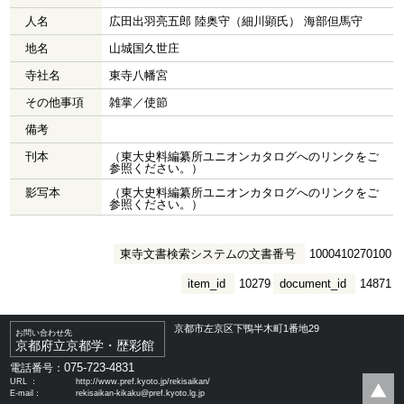
人名
広田出羽亮五郎 陸奥守（細川顕氏） 海部但馬守
地名
山城国久世庄
寺社名
東寺八幡宮
その他事項
雑掌／使節
備考
刊本
（東大史料編纂所ユニオンカタログへのリンクをご
参照ください。）
影写本
（東大史料編纂所ユニオンカタログへのリンクをご
参照ください。）
東寺文書検索システムの文書番号
1000410270100
item_id
10279
document_id
14871
京都市左京区下鴨半木町1番地29
お問い合わせ先
京都府立京都学・歴彩館
075-723-4831
電話番号：
URL ：
http://www.pref.kyoto.jp/rekisaikan/
E-mail：
rekisaikan-kikaku@pref.kyoto.lg.jp