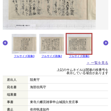
画像4
フルサイズ画像3
フルサイズ画像2
フルサイズ画像1
＞ 一覧を見る
上記のサムネイルは関連の枝番号を
表示している場合があります
差出人
陸奥守
宛名書
海部但馬守
端裏書
事書
東寺八幡宮雑掌申山城国久世庄事
書止
依仰執達如件