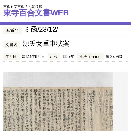
京都府立京都学・歴彩館
東寺百合文書WEB
ミ函/23/12/
函/番号
源氏女重申状案
文書名
年月日
建武4年9月日
西暦
1337年
寸法（mm）
縦0 x 横0