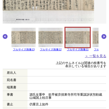
画像14
フルサイズ画像13
フルサイズ画像12
フルサイズ画像11
フルサイズ画
＞ 一覧を見る
上記のサムネイルは関連の枝番号を
表示している場合があります
差出人
宛名書
端裏書
事書
源氏女重申 欲早被弃捐東寺所司等重謀訴状預勅裁
山城国上桂庄事
書止
仍重言上如件