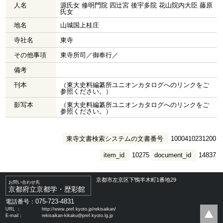
人名
源氏女 修明門院 四辻宮 後宇多院 花山院内大臣 藤原
氏女
地名
山城国上桂庄
寺社名
東寺
その他事項
東寺所司／御奉行／
備考
刊本
（東大史料編纂所ユニオンカタログへのリンクをご
参照ください。）
影写本
（東大史料編纂所ユニオンカタログへのリンクをご
参照ください。）
東寺文書検索システムの文書番号
1000410231200
item_id
10275
document_id
14837
京都市左京区下鴨半木町1番地29
お問い合わせ先
京都府立京都学・歴彩館
075-723-4831
電話番号：
URL ：
http://www.pref.kyoto.jp/rekisaikan/
E-mail：
rekisaikan-kikaku@pref.kyoto.lg.jp