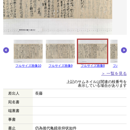
画像11
フルサイズ画像10
フルサイズ画像9
フルサイズ画像8
フルサイズ
＞ 一覧を見る
上記のサムネイルは関連の枝番号を
表示している場合があります
差出人
長藤
宛名書
端裏書
事書
書止
仍為後代亀鏡依仰状如件