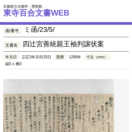
京都府立京都学・歴彩館
東寺百合文書WEB
ミ函/23/5/
函/番号
四辻宮善統親王袖判譲状案
文書名
年月日
正応3年10月25日
西暦
1290年
寸法（mm）
縦0 x 横0