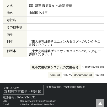
人名
四辻親王 藤原氏女 七条院 長藤
地名
山城国上桂庄
寺社名
その他事項
備考
刊本
（東大史料編纂所ユニオンカタログへのリンクをご
参照ください。）
影写本
（東大史料編纂所ユニオンカタログへのリンクをご
参照ください。）
東寺文書検索システムの文書番号
1000410230500
item_id
10275
document_id
14830
京都市左京区下鴨半木町1番地29
お問い合わせ先
京都府立京都学・歴彩館
075-723-4831
電話番号：
URL ：
http://www.pref.kyoto.jp/rekisaikan/
E-mail：
rekisaikan-kikaku@pref.kyoto.lg.jp