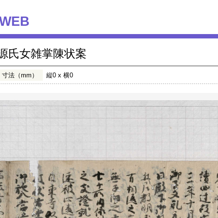
WEB
源氏女雑掌陳状案
寸法（mm）
縦0 x 横0