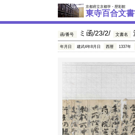
京都府立京都学・歴彩館
東寺百合文書
ミ函/23/2/
函/番号
文書名
年月日
建武4年8月日
西暦
1337年