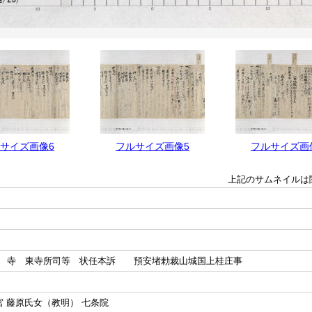
サイズ画像6
フルサイズ画像5
フルサイズ画
上記のサムネイルは
早 寺 東寺所司等 状任本訴 預安堵勅裁山城国上桂庄事
宮 藤原氏女（教明） 七条院