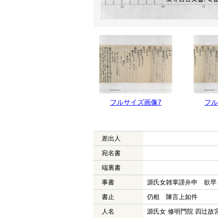
フルサイズ画像8
フルサイズ画像7
フル
差出人
宛名書
端裏書
事書
源氏女雑掌謹弁申 欲
書止
仍粗 陳言上如件
人名
源氏女 修明門院 四辻故