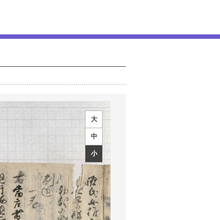
大
中
小