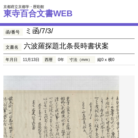
京都府立京都学・歴彩館
東寺百合文書WEB
ミ函/7/3/
函/番号
六波羅探題北条長時書状案
文書名
年月日
11月13日
西暦
0年
寸法（mm）
縦0 x 横0