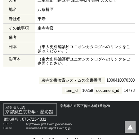
人名
三重左衛門尉政平 左近将監守長時 大夫法印
地名
八条櫛匣
寺社名
東寺
その他事項
東寺寺官
備考
刊本
（東大史料編纂所ユニオンカタログへのリンクをご
参照ください。）
影写本
（東大史料編纂所ユニオンカタログへのリンクをご
参照ください。）
東寺文書検索システムの文書番号
1000410070300
item_id
10259
document_id
14778
京都市左京区下鴨半木町1番地29
お問い合わせ先
京都府立京都学・歴彩館
075-723-4831
電話番号：
URL ：
http://www.pref.kyoto.jp/rekisaikan/
E-mail：
rekisaikan-kikaku@pref.kyoto.lg.jp