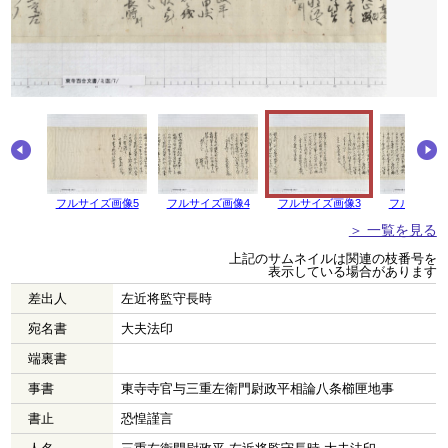
フルサイズ画像5
フルサイズ画像4
フルサイズ画像3
フルサイズ
＞ 一覧を見る
上記のサムネイルは関連の枝番号を
表示している場合があります
差出人
左近将監守長時
宛名書
大夫法印
端裏書
事書
東寺寺官与三重左衛門尉政平相論八条櫛匣地事
書止
恐惶謹言