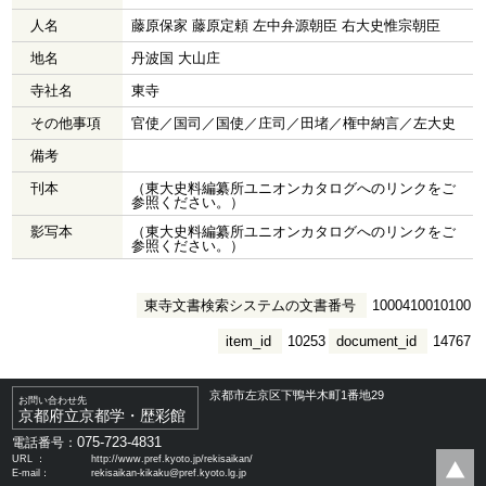
人名
藤原保家 藤原定頼 左中弁源朝臣 右大史惟宗朝臣
地名
丹波国 大山庄
寺社名
東寺
その他事項
官使／国司／国使／庄司／田堵／権中納言／左大史
備考
刊本
（東大史料編纂所ユニオンカタログへのリンクをご
参照ください。）
影写本
（東大史料編纂所ユニオンカタログへのリンクをご
参照ください。）
東寺文書検索システムの文書番号
1000410010100
item_id
10253
document_id
14767
京都市左京区下鴨半木町1番地29
お問い合わせ先
京都府立京都学・歴彩館
075-723-4831
電話番号：
URL ：
http://www.pref.kyoto.jp/rekisaikan/
E-mail：
rekisaikan-kikaku@pref.kyoto.lg.jp