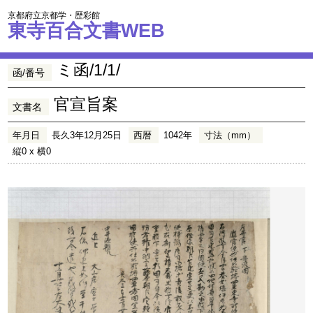
京都府立京都学・歴彩館
東寺百合文書WEB
ミ函/1/1/
函/番号
官宣旨案
文書名
年月日
長久3年12月25日
西暦
1042年
寸法（mm）
縦0 x 横0