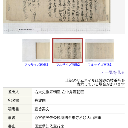
フルサイズ画像3
フルサイズ画像2
フルサイズ画像1
＞ 一覧を見る
上記のサムネイルは関連の枝番号を
表示している場合があります
差出人
右大史惟宗朝臣 左中弁源朝臣
宛名書
丹波国
端裏書
宣旨案文
事書
応官使等任公験堺四至東寺所領大山庄事
書止
国宜承知依宣行之