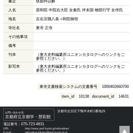
書止
状如件以解
人名
原和院 中院右大臣 女秦氏 伴末国 物部行守 女伴氏
地名
左右京職八条 ○和院御領
寺社名
東寺 正寺
その他事項
備考
刊本
（東大史料編纂所ユニオンカタログへのリンクをご
参照ください。）
影写本
（東大史料編纂所ユニオンカタログへのリンクをご
参照ください。）
東寺文書検索システムの文書番号
1000402660700
item_id
10138
document_id
14631
京都市左京区下鴨半木町1番地29
お問い合わせ先
京都府立京都学・歴彩館
075-723-4831
電話番号：
URL ：
http://www.pref.kyoto.jp/rekisaikan/
E-mail：
rekisaikan-kikaku@pref.kyoto.lg.jp