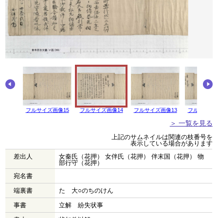
フルサイズ画像15
フルサイズ画像14
フルサイズ画像13
フルサイズ画
＞ 一覧を見る
上記のサムネイルは関連の枝番号を
表示している場合があります
差出人
女秦氏（花押） 女伴氏（花押） 伴末国（花押） 物
部行守（花押）
宛名書
端裏書
たゝ大○のちのけん
事書
立解 紛失状事