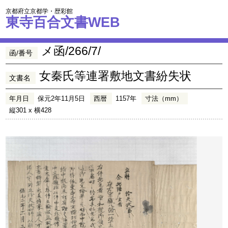
京都府立京都学・歴彩館
東寺百合文書WEB
メ函/266/7/
函/番号
女秦氏等連署敷地文書紛失状
文書名
年月日
保元2年11月5日
西暦
1157年
寸法（mm）
縦301 x 横428