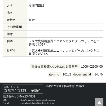
人名
左衛門四郎
地名
寺社名
東寺
その他事項
備考
刊本
（東大史料編纂所ユニオンカタログへのリンクをご
参照ください。）
影写本
（東大史料編纂所ユニオンカタログへのリンクをご
参照ください。）
東寺文書検索システムの文書番号
1000402300400
item_id
10102
document_id
14575
京都市左京区下鴨半木町1番地29
お問い合わせ先
京都府立京都学・歴彩館
075-723-4831
電話番号：
URL ：
http://www.pref.kyoto.jp/rekisaikan/
E-mail：
rekisaikan-kikaku@pref.kyoto.lg.jp