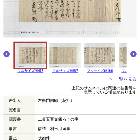
フルサイズ画像8
フルサイズ画像7
フルサイズ画像6
フルサイズ
＞ 一覧を見る
上記のサムネイルは関連の枝番号を
表示している場合があります
差出人
左衛門四郎（花押）
宛名書
端裏書
二貫五百文四ろうの事
事書
借請 利米用途事
書止
状如件