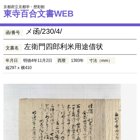
京都府立京都学・歴彩館
東寺百合文書WEB
メ函/230/4/
函/番号
左衛門四郎利米用途借状
文書名
年月日
明徳4年11月2日
西暦
1393年
寸法（mm）
縦297 x 横410