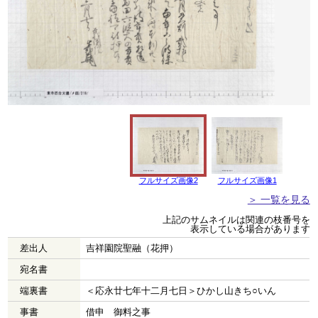
フルサイズ画像2
フルサイズ画像1
＞ 一覧を見る
上記のサムネイルは関連の枝番号を
表示している場合があります
差出人
吉祥園院聖融（花押）
宛名書
端裏書
＜応永廿七年十二月七日＞ひかし山きち○いん
事書
借申 御料之事