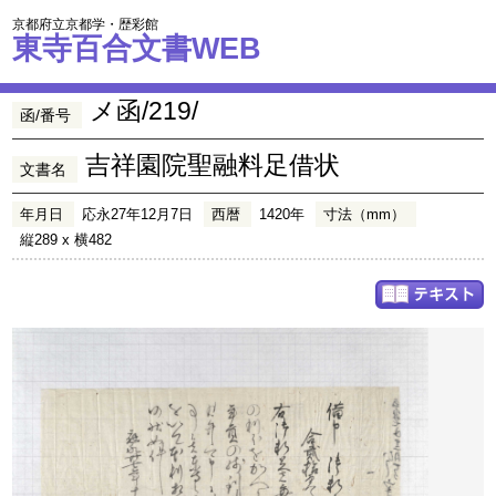
京都府立京都学・歴彩館
東寺百合文書WEB
メ函/219/
函/番号
吉祥園院聖融料足借状
文書名
年月日
応永27年12月7日
西暦
1420年
寸法（mm）
縦289 x 横482