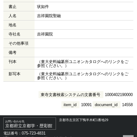
書止
状如件
人名
吉祥園院聖融
地名
寺社名
吉祥園院
その他事項
備考
刊本
（東大史料編纂所ユニオンカタログへのリンクをご
参照ください。）
影写本
（東大史料編纂所ユニオンカタログへのリンクをご
参照ください。）
東寺文書検索システムの文書番号
1000402190000
item_id
10091
document_id
14558
京都市左京区下鴨半木町1番地29
お問い合わせ先
京都府立京都学・歴彩館
075-723-4831
電話番号：