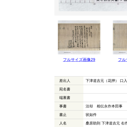
フルサイズ画像30
フルサイズ画像29
フル
差出人
下津道吉元（花押） 口
宛名書
端裏書
事書
沽却 相伝永作本田事
書止
状如件
人名
桑原助則 下津道吉元 右