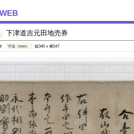
WEB
下津道吉元田地売券
名
年
寸法（mm）
縦340 x 横547