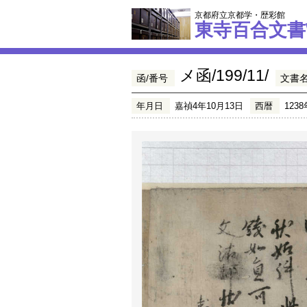
京都府立京都学・歴彩館
東寺百合文書
メ函/199/11/
函/番号
文書
年月日
嘉禎4年10月13日
西暦
1238