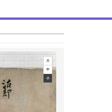
大
中
小