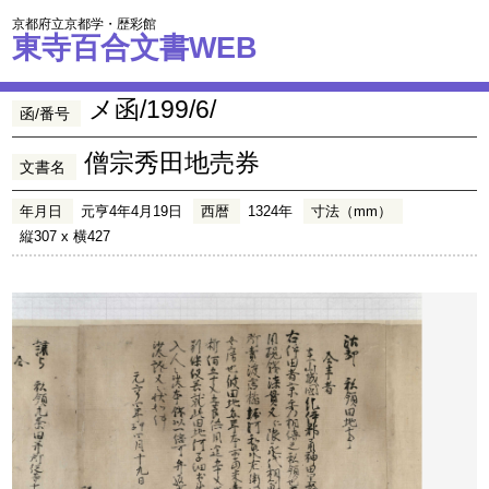
京都府立京都学・歴彩館
東寺百合文書WEB
メ函/199/6/
函/番号
僧宗秀田地売券
文書名
年月日
元亨4年4月19日
西暦
1324年
寸法（mm）
縦307 x 横427