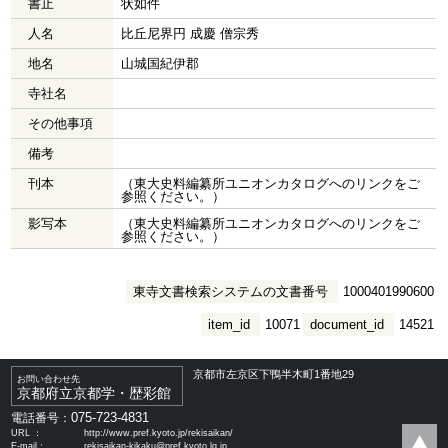
書止
状如件
人名
比丘尼界円 成慶 僧宗秀
地名
山城国紀伊郡
寺社名
その他事項
備考
刊本
（東大史料編纂所ユニオンカタログへのリンクをご
参照ください。）
影写本
（東大史料編纂所ユニオンカタログへのリンクをご
参照ください。）
東寺文書検索システムの文書番号
1000401990600
item_id
10071
document_id
14521
京都市左京区下鴨半木町1番地29
お問い合わせ先
京都府立京都学・歴彩館
075-723-4831
電話番号：
URL ：
http://www.pref.kyoto.jp/rekisaikan/
E-mail：
rekisaikan-kikaku@pref.kyoto.lg.jp