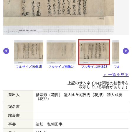
画像16
フルサイズ画像15
フルサイズ画像14
フルサイズ画像13
フルサイズ画
＞ 一覧を見る
上記のサムネイルは関連の枝番号を
表示している場合があります
差出人
僧宗秀（花押） 請人比丘尼界円（花押） 請人成慶
（花押）
宛名書
端裏書
事書
沽却 私領田事