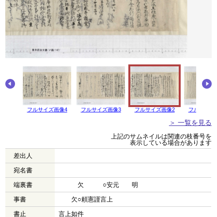
画像5
フルサイズ画像4
フルサイズ画像3
フルサイズ画像2
フルサイズ
＞ 一覧を見る
上記のサムネイルは関連の枝番号を
表示している場合があります
差出人
宛名書
端裏書
欠 ○安元 明
事書
欠○頼憲謹言上
書止
言上如件