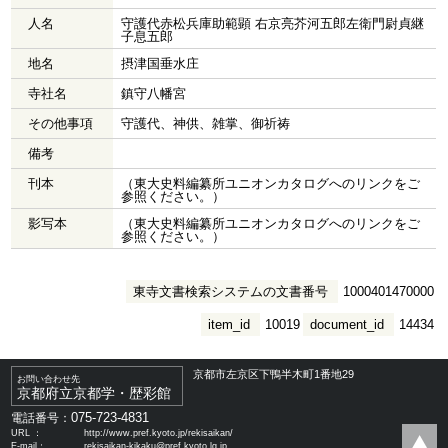
人名
守護代赤松兵庫助範顕 右京亮芥河五郎左衛門尉貞継
子息五郎
地名
摂津国垂水庄
寺社名
鎮守八幡宮
その他事項
守護代、神供、雑掌、御祈祷
備考
刊本
（東大史料編纂所ユニオンカタログへのリンクをご
参照ください。）
影写本
（東大史料編纂所ユニオンカタログへのリンクをご
参照ください。）
東寺文書検索システムの文書番号
1000401470000
item_id
10019
document_id
14434
京都市左京区下鴨半木町1番地29
お問い合わせ先
京都府立京都学・歴彩館
075-723-4831
電話番号：
URL ：
http://www.pref.kyoto.jp/rekisaikan/
E-mail：
rekisaikan-kikaku@pref.kyoto.lg.jp