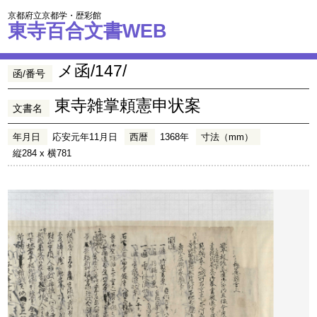
京都府立京都学・歴彩館
東寺百合文書WEB
メ函/147/
函/番号
東寺雑掌頼憲申状案
文書名
年月日
応安元年11月日
西暦
1368年
寸法（mm）
縦284 x 横781