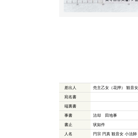
差出人
売主乙女（花押） 観音女
宛名書
端裏書
事書
沽却 田地事
書止
状如件
人名
円宗 円真 観音女 小法師