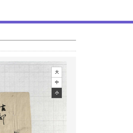
大
中
小