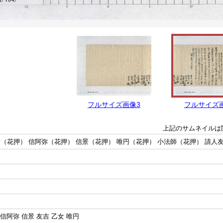
フルサイズ画像3
フルサイズ
上記のサムネイルは
（花押） 信阿弥（花押） 信景（花押） 唯円（花押） 小法師（花押） 請人
 信阿弥 信景 友吉 乙女 唯円