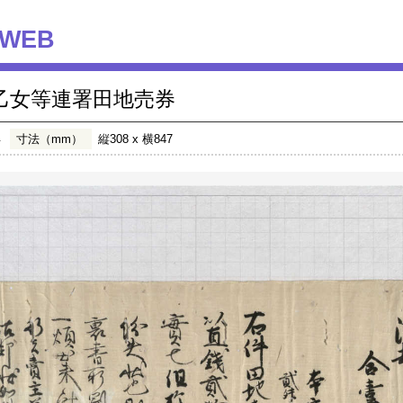
WEB
乙女等連署田地売券
年
寸法（mm）
縦308 x 横847