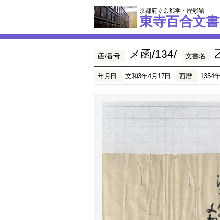
京都府立京都学・歴彩館
東寺百合文書
メ函/134/
函/番号
文書名
年月日
文和3年4月17日
西暦
1354