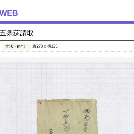
WEB
五条莚請取
年
寸法（mm）
縦278 x 横125