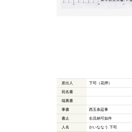
差出人
下司（花押）
宛名書
端裏書
事書
西五条莚事
書止
右且納可如件
人名
かいななう 下司