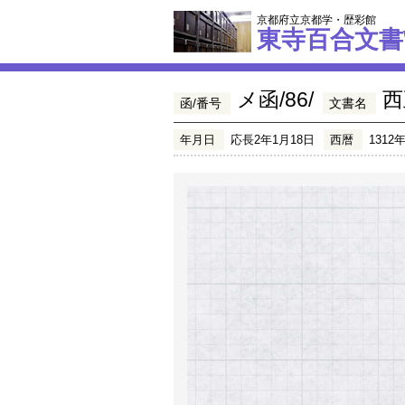
京都府立京都学・歴彩館
東寺百合文書
メ函/86/
西
函/番号
文書名
年月日
応長2年1月18日
西暦
1312