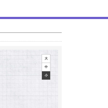
大
中
小