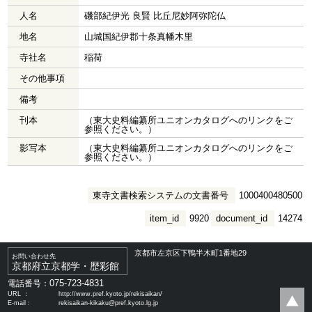
人名
磯部紀伊光 良賢 比丘尼妙阿弥陀仏
地名
山城国紀伊郡十条真幡木里
寺社名
稲荷
その他事項
備考
刊本
（東大史料編纂所ユニオンカタログへのリンクをご
参照ください。）
影写本
（東大史料編纂所ユニオンカタログへのリンクをご
参照ください。）
東寺文書検索システムの文書番号
1000400480500
item_id
9920
document_id
14274
京都市左京区下鴨半木町1番地29
お問い合わせ先
京都府立京都学・歴彩館
075-723-4831
電話番号：
URL ：
http://www.pref.kyoto.jp/rekisaikan/
E-mail：
rekisaikan-kikaku@pref.kyoto.lg.jp