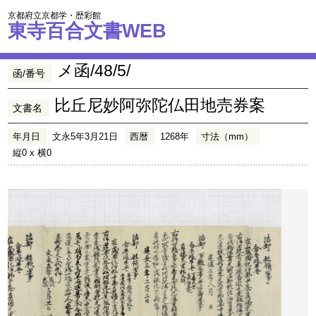
京都府立京都学・歴彩館
東寺百合文書WEB
メ函/48/5/
函/番号
比丘尼妙阿弥陀仏田地売券案
文書名
年月日
文永5年3月21日
西暦
1268年
寸法（mm）
縦0 x 横0