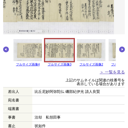
フルサイズ画像4
フルサイズ画像3
フルサイズ画像2
フルサイズ
＞ 一覧を見る
上記のサムネイルは関連の枝番号を
表示している場合があります
差出人
比丘尼妙阿弥陀仏 磯部紀伊光 請人良賢
宛名書
端裏書
事書
沽却 私領田事
書止
状如件