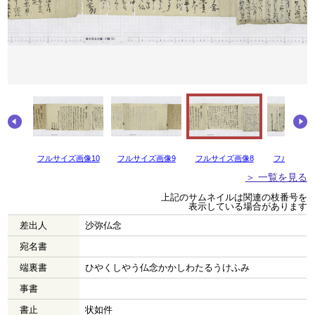
画像11
フルサイズ画像10
フルサイズ画像9
フルサイズ画像8
フルサイズ
＞ 一覧を見る
上記のサムネイルは関連の枝番号を
表示している場合があります
差出人
沙弥仏念
宛名書
端裏書
ひやくしやう仏念かかしわたるうけふみ
事書
書止
状如件