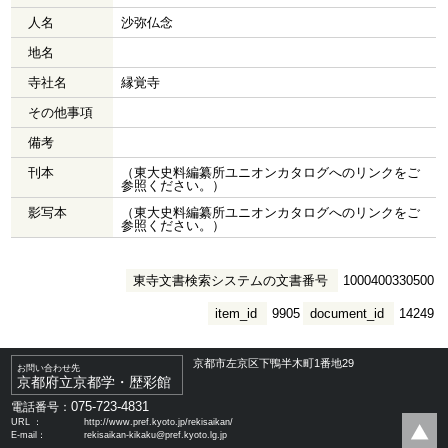
人名
沙弥仏念
地名
寺社名
縁覚寺
その他事項
備考
刊本
（東大史料編纂所ユニオンカタログへのリンクをご
参照ください。）
影写本
（東大史料編纂所ユニオンカタログへのリンクをご
参照ください。）
東寺文書検索システムの文書番号
1000400330500
item_id
9905
document_id
14249
京都市左京区下鴨半木町1番地29
お問い合わせ先
京都府立京都学・歴彩館
075-723-4831
電話番号：
URL ：
http://www.pref.kyoto.jp/rekisaikan/
E-mail：
rekisaikan-kikaku@pref.kyoto.lg.jp