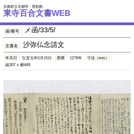
京都府立京都学・歴彩館
東寺百合文書WEB
メ函/33/5/
函/番号
沙弥仏念請文
文書名
年月日
弘安元年5月15日
西暦
1278年
寸法（mm）
縦307 x 横449