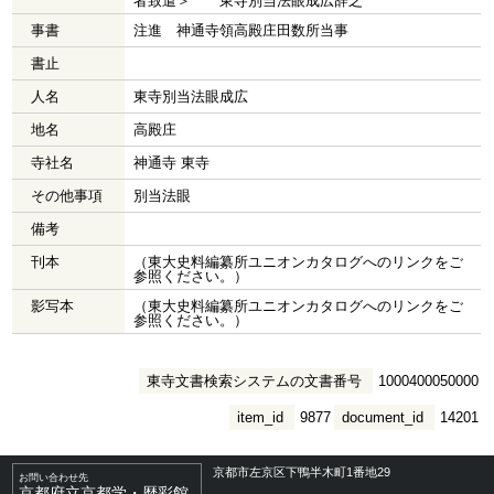
者致遣＞ 東寺別当法眼成広辞之
事書
注進 神通寺領高殿庄田数所当事
書止
人名
東寺別当法眼成広
地名
高殿庄
寺社名
神通寺 東寺
その他事項
別当法眼
備考
刊本
（東大史料編纂所ユニオンカタログへのリンクをご
参照ください。）
影写本
（東大史料編纂所ユニオンカタログへのリンクをご
参照ください。）
東寺文書検索システムの文書番号
1000400050000
item_id
9877
document_id
14201
京都市左京区下鴨半木町1番地29
お問い合わせ先
京都府立京都学・歴彩館