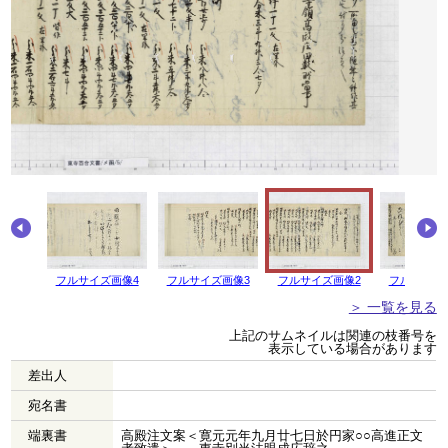
画像5
フルサイズ画像4
フルサイズ画像3
フルサイズ画像2
フルサイズ
＞ 一覧を見る
上記のサムネイルは関連の枝番号を
表示している場合があります
差出人
宛名書
端裏書
高殿注文案＜寛元元年九月廿七日於円家○○高進正文