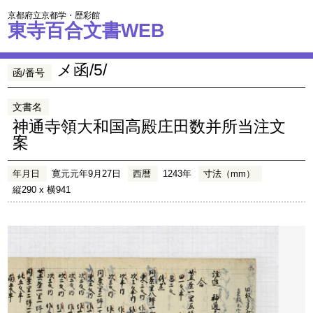
京都府立京都学・歴彩館
東寺百合文書WEB
メ函/5/
函/番号
文書名
神通寺領大和国高殿庄田数并所当注文
案
年月日
寛元元年9月27日
西暦
1243年
寸法（mm）
縦290 x 横941