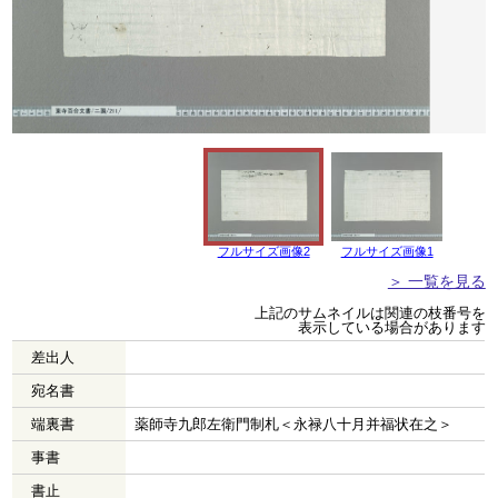
フルサイズ画像2
フルサイズ画像1
＞ 一覧を見る
上記のサムネイルは関連の枝番号を
表示している場合があります
差出人
宛名書
端裏書
薬師寺九郎左衛門制札＜永禄八十月并福状在之＞
事書
書止