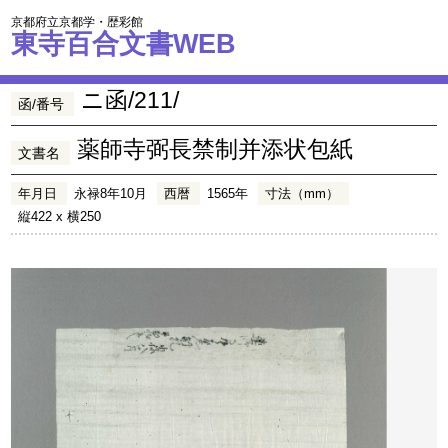
京都府立京都学・歴彩館
東寺百合文書WEB
ニ函/211/
函/番号
薬師寺弼長禁制并添状包紙
文書名
年月日
永禄8年10月
西暦
1565年
寸法（mm）
縦422 x 横250