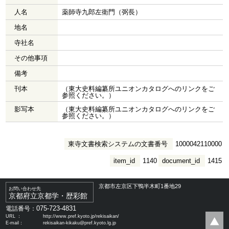
人名
薬師寺九郎左衛門（弼長）
地名
寺社名
その他事項
備考
刊本
（東大史料編纂所ユニオンカタログへのリンクをご
参照ください。）
影写本
（東大史料編纂所ユニオンカタログへのリンクをご
参照ください。）
東寺文書検索システムの文書番号
1000042110000
item_id
1140
document_id
1415
京都市左京区下鴨半木町1番地29
お問い合わせ先
京都府立京都学・歴彩館
075-723-4831
電話番号：
URL ：
http://www.pref.kyoto.jp/rekisaikan/
E-mail：
rekisaikan-kikaku@pref.kyoto.lg.jp