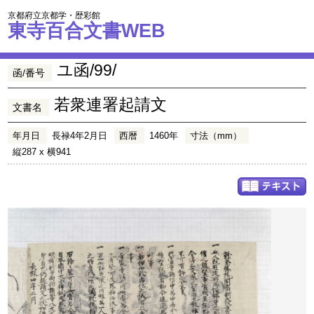
京都府立京都学・歴彩館
東寺百合文書WEB
ユ函/99/
函/番号
若衆連署起請文
文書名
年月日
長禄4年2月日
西暦
1460年
寸法（mm）
縦287 x 横941