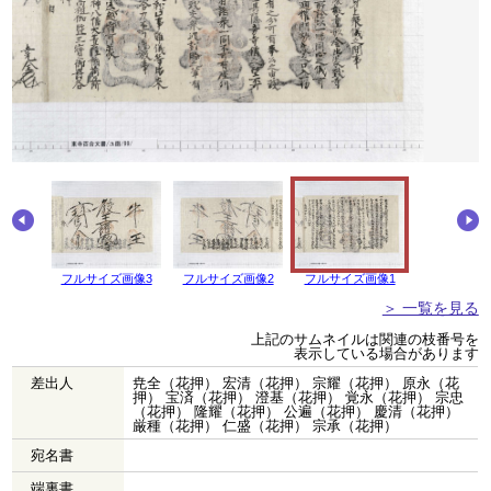
画像4
フルサイズ画像3
フルサイズ画像2
フルサイズ画像1
＞ 一覧を見る
上記のサムネイルは関連の枝番号を
表示している場合があります
差出人
尭全（花押） 宏清（花押） 宗耀（花押） 原永（花
押） 宝済（花押） 澄基（花押） 覚永（花押） 宗忠
（花押） 隆耀（花押） 公遍（花押） 慶清（花押）
厳種（花押） 仁盛（花押） 宗承（花押）
宛名書
端裏書