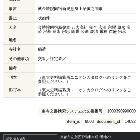
事書
就金勝院同宿新発意身上衆儀之間事
書止
状如件
人名
金勝院同宿新発意 八大高祖 尭全 宏清 宗耀 原永 宝
済 澄基 覚永 宗忠 隆耀 公遍 慶清 厳種 仁盛 宗承
地名
寺社名
稲荷
その他事項
交衆／評定衆／
備考
刊本
（東大史料編纂所ユニオンカタログへのリンクをご
参照ください。）
影写本
（東大史料編纂所ユニオンカタログへのリンクをご
参照ください。）
東寺文書検索システムの文書番号
1000390990000
item_id
9803
document_id
14092
京都市左京区下鴨半木町1番地29
お問い合わせ先