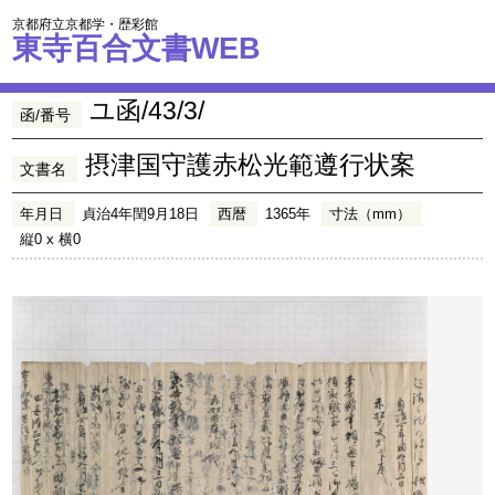
京都府立京都学・歴彩館
東寺百合文書WEB
ユ函/43/3/
函/番号
摂津国守護赤松光範遵行状案
文書名
年月日
貞治4年閏9月18日
西暦
1365年
寸法（mm）
縦0 x 横0