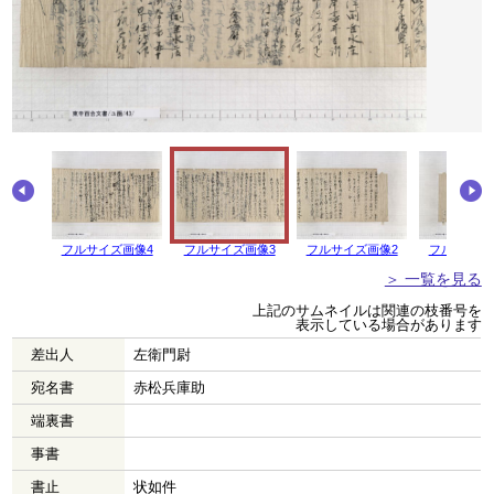
フルサイズ画像4
フルサイズ画像3
フルサイズ画像2
フルサイズ
＞ 一覧を見る
上記のサムネイルは関連の枝番号を
表示している場合があります
差出人
左衛門尉
宛名書
赤松兵庫助
端裏書
事書
書止
状如件