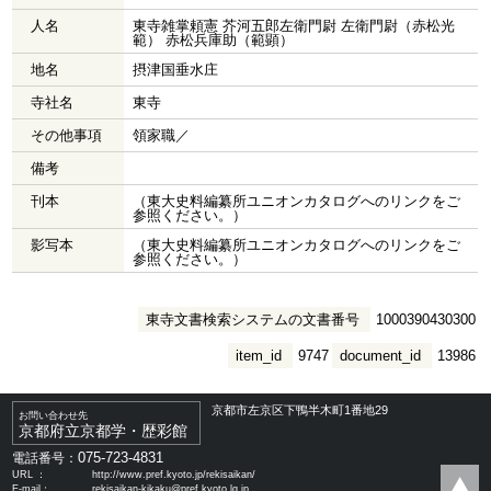
人名
東寺雑掌頼憲 芥河五郎左衛門尉 左衛門尉（赤松光
範） 赤松兵庫助（範顕）
地名
摂津国垂水庄
寺社名
東寺
その他事項
領家職／
備考
刊本
（東大史料編纂所ユニオンカタログへのリンクをご
参照ください。）
影写本
（東大史料編纂所ユニオンカタログへのリンクをご
参照ください。）
東寺文書検索システムの文書番号
1000390430300
item_id
9747
document_id
13986
京都市左京区下鴨半木町1番地29
お問い合わせ先
京都府立京都学・歴彩館
075-723-4831
電話番号：
URL ：
http://www.pref.kyoto.jp/rekisaikan/
E-mail：
rekisaikan-kikaku@pref.kyoto.lg.jp