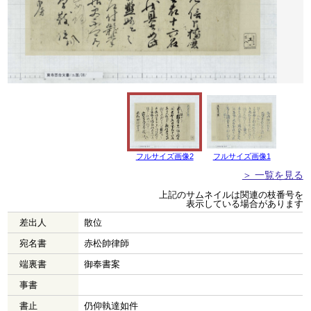
フルサイズ画像2
フルサイズ画像1
＞ 一覧を見る
上記のサムネイルは関連の枝番号を
表示している場合があります
差出人
散位
宛名書
赤松帥律師
端裏書
御奉書案
事書
書止
仍仰執達如件