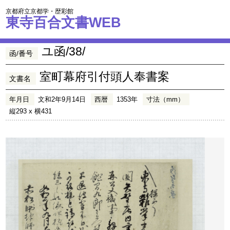
京都府立京都学・歴彩館
東寺百合文書WEB
ユ函/38/
函/番号
室町幕府引付頭人奉書案
文書名
年月日
文和2年9月14日
西暦
1353年
寸法（mm）
縦293 x 横431