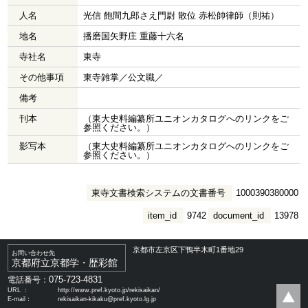
人名
光信 飽間九郎さえ門尉 散位 赤松帥律師（則祐）
地名
播磨国矢野庄 重藤十六名
寺社名
東寺
その他事項
東寺雑掌／公文職／
備考
刊本
（東大史料編纂所ユニオンカタログへのリンクをご
参照ください。）
影写本
（東大史料編纂所ユニオンカタログへのリンクをご
参照ください。）
東寺文書検索システムの文書番号
1000390380000
item_id
9742
document_id
13978
京都市左京区下鴨半木町1番地29
お問い合わせ先
京都府立京都学・歴彩館
075-723-4831
電話番号：
URL ：
http://www.pref.kyoto.jp/rekisaikan/
E-mail：
rekisaikan-kikaku@pref.kyoto.lg.jp