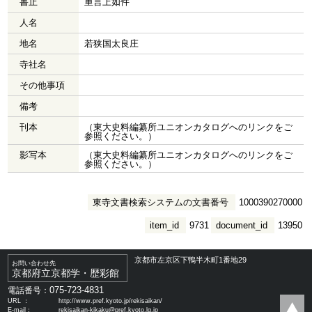
書止
重言上如件
人名
地名
若狭国太良庄
寺社名
その他事項
備考
刊本
（東大史料編纂所ユニオンカタログへのリンクをご
参照ください。）
影写本
（東大史料編纂所ユニオンカタログへのリンクをご
参照ください。）
東寺文書検索システムの文書番号
1000390270000
item_id
9731
document_id
13950
京都市左京区下鴨半木町1番地29
お問い合わせ先
京都府立京都学・歴彩館
075-723-4831
電話番号：
URL ：
http://www.pref.kyoto.jp/rekisaikan/
E-mail：
rekisaikan-kikaku@pref.kyoto.lg.jp