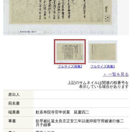
フルサイズ画像2
フルサイズ画像1
＞ 一覧を見る
上記のサムネイルは関連の枝番号を
表示している場合があります
差出人
宛名書
端裏書
歓喜寿院寺官申状案 延慶四二
事書
欲早被糺返太良庄正安三年以後抑留守用被遂行修二
月子細事