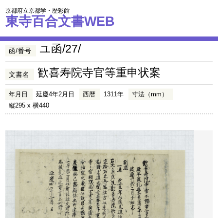
京都府立京都学・歴彩館
東寺百合文書WEB
ユ函/27/
函/番号
歓喜寿院寺官等重申状案
文書名
年月日
延慶4年2月日
西暦
1311年
寸法（mm）
縦295 x 横440