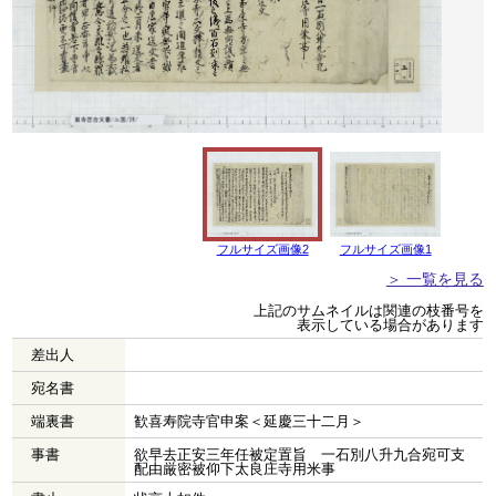
フルサイズ画像2
フルサイズ画像1
＞ 一覧を見る
上記のサムネイルは関連の枝番号を
表示している場合があります
差出人
宛名書
端裏書
歓喜寿院寺官申案＜延慶三十二月＞
事書
欲早去正安三年任被定置旨 一石別八升九合宛可支
配由厳密被仰下太良庄寺用米事