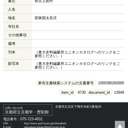
書止
状言上如件
人名
地名
若狭国太良庄
寺社名
その他事項
備考
刊本
（東大史料編纂所ユニオンカタログへのリンクをご
参照ください。）
影写本
（東大史料編纂所ユニオンカタログへのリンクをご
参照ください。）
東寺文書検索システムの文書番号
1000390260000
item_id
9730
document_id
13949
京都市左京区下鴨半木町1番地29
お問い合わせ先
京都府立京都学・歴彩館
075-723-4831
電話番号：
URL ：
http://www.pref.kyoto.jp/rekisaikan/
E-mail：
rekisaikan-kikaku@pref.kyoto.lg.jp