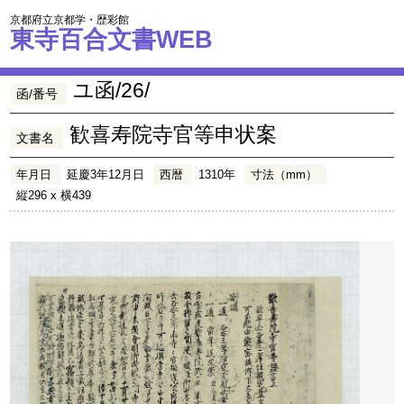
京都府立京都学・歴彩館
東寺百合文書WEB
ユ函/26/
函/番号
歓喜寿院寺官等申状案
文書名
年月日
延慶3年12月日
西暦
1310年
寸法（mm）
縦296 x 横439