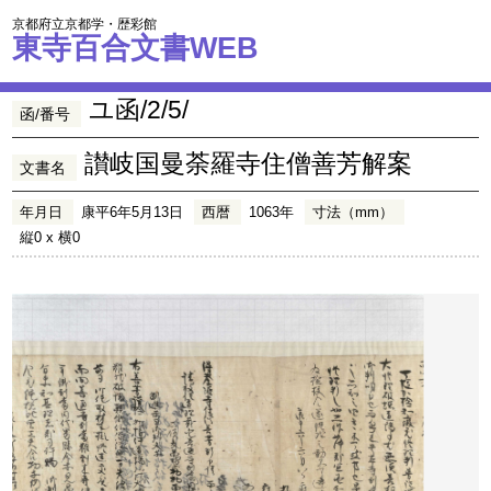
京都府立京都学・歴彩館
東寺百合文書WEB
ユ函/2/5/
函/番号
讃岐国曼荼羅寺住僧善芳解案
文書名
年月日
康平6年5月13日
西暦
1063年
寸法（mm）
縦0 x 横0