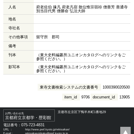
人名
府老佐伯 掾凡 府老凡宿 散位惟宗宿祢 僧善芳 善通寺
別当目代男 僧勝命 弘法大師
地名
寺社名
その他事項
留守所 郡司
備考
刊本
（東大史料編纂所ユニオンカタログへのリンクをご
参照ください。）
影写本
（東大史料編纂所ユニオンカタログへのリンクをご
参照ください。）
東寺文書検索システムの文書番号
1000390020500
item_id
9706
document_id
13905
京都市左京区下鴨半木町1番地29
お問い合わせ先
京都府立京都学・歴彩館
075-723-4831
電話番号：
URL ：
http://www.pref.kyoto.jp/rekisaikan/
E-mail：
rekisaikan-kikaku@pref.kyoto.lg.jp