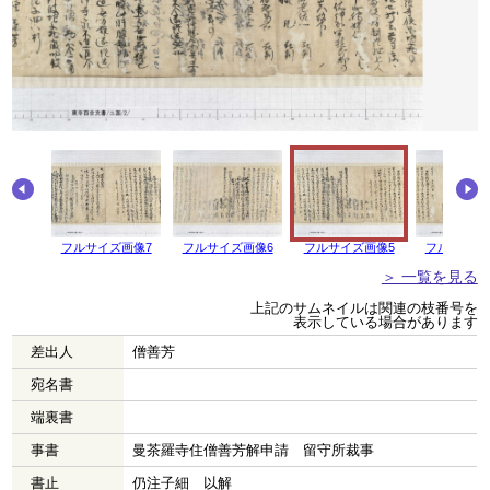
画像8
フルサイズ画像7
フルサイズ画像6
フルサイズ画像5
フルサイズ
＞ 一覧を見る
上記のサムネイルは関連の枝番号を
表示している場合があります
差出人
僧善芳
宛名書
端裏書
事書
曼茶羅寺住僧善芳解申請 留守所裁事
書止
仍注子細 以解