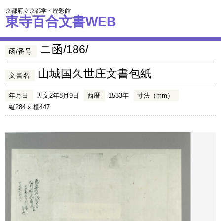
京都府立京都学・歴彩館
東寺百合文書WEB
ニ函/186/
函/番号
山城国久世庄文書包紙
文書名
年月日
天文2年8月9日
西暦
1533年
寸法（mm）
縦284 x 横447