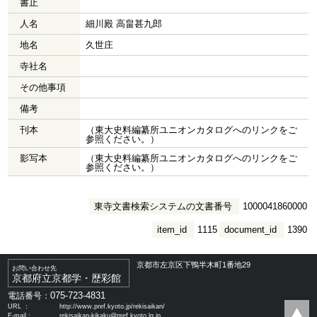
書止
人名
細川殿 高畠甚九郎
地名
久世庄
寺社名
その他事項
備考
刊本
（東大史料編纂所ユニオンカタログへのリンクをご
参照ください。）
影写本
（東大史料編纂所ユニオンカタログへのリンクをご
参照ください。）
東寺文書検索システムの文書番号
1000041860000
item_id
1115
document_id
1390
京都市左京区下鴨半木町1番地29
お問い合わせ先
京都府立京都学・歴彩館
075-723-4831
電話番号：
URL ：
http://www.pref.kyoto.jp/rekisaikan/
E-mail：
rekisaikan-kikaku@pref.kyoto.lg.jp