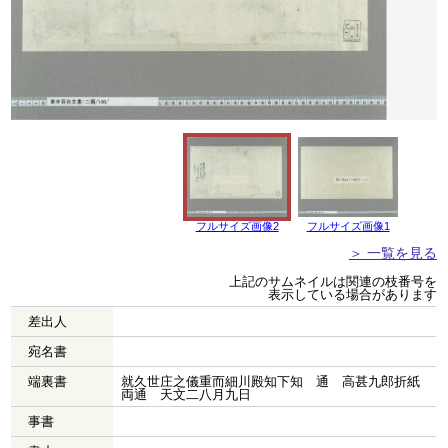
フルサイズ画像2
フルサイズ画像1
＞ 一覧を見る
上記のサムネイルは関連の枝番号を
表示している場合があります
差出人
宛名書
端裏書
就久世庄之儀重而細川殿知下知 通 高甚九郎折紙
両通 天文二八月九日
事書