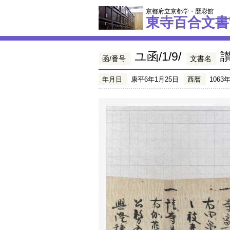
京都府立京都学・歴彩館
東寺百合文書
ユ函/1/9/
函/番号
文書名
年月日
康平6年1月25日
西暦
1063