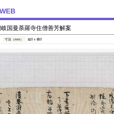
WEB
讃岐国曼荼羅寺住僧善芳解案
年
寸法（mm）
縦0 x 横0