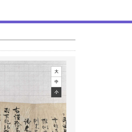
大
中
小