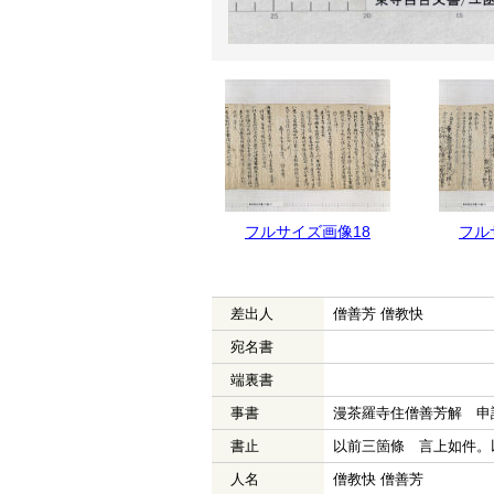
フルサイズ画像19
フルサイズ画像18
フル
差出人
僧善芳 僧教快
宛名書
端裏書
事書
漫茶羅寺住僧善芳解 申
書止
以前三箇條 言上如件。
人名
僧教快 僧善芳