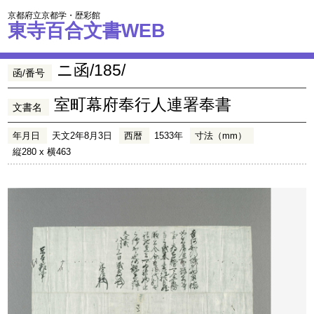
京都府立京都学・歴彩館
東寺百合文書WEB
ニ函/185/
函/番号
室町幕府奉行人連署奉書
文書名
年月日
天文2年8月3日
西暦
1533年
寸法（mm）
縦280 x 横463