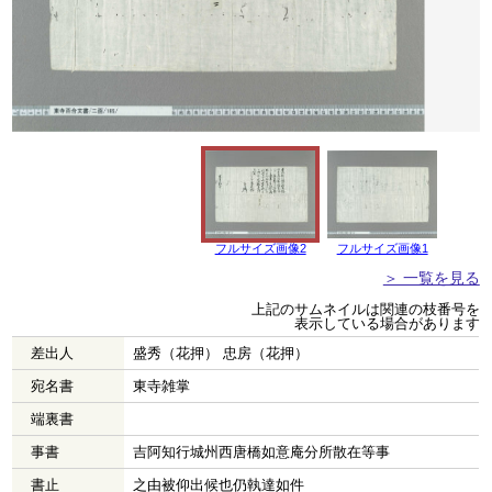
フルサイズ画像2
フルサイズ画像1
＞ 一覧を見る
上記のサムネイルは関連の枝番号を
表示している場合があります
差出人
盛秀（花押） 忠房（花押）
宛名書
東寺雑掌
端裏書
事書
吉阿知行城州西唐橋如意庵分所散在等事
書止
之由被仰出候也仍執達如件