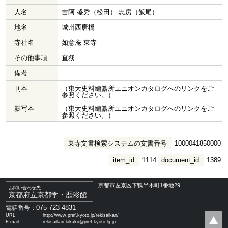
人名
吉阿 盛秀（松田） 忠房（飯尾）
地名
城州西唐橋
寺社名
如意庵 東寺
その他事項
直務
備考
刊本
（東大史料編纂所ユニオンカタログへのリンクをご
参照ください。）
影写本
（東大史料編纂所ユニオンカタログへのリンクをご
参照ください。）
東寺文書検索システムの文書番号
1000041850000
item_id
1114
document_id
1389
京都市左京区下鴨半木町1番地29
お問い合わせ先
京都府立京都学・歴彩館
075-723-4831
電話番号：
URL ：
http://www.pref.kyoto.jp/rekisaikan/
E-mail：
rekisaikan-kikaku@pref.kyoto.lg.jp